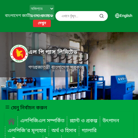
বাংলাদেশ জাতীয় তথ্য বাতায়ন
English
দেখুন
এল পি গ্যাস লিমিটেড
গণপ্রজাতন্ত্রী বাংলাদেশ সরকার
মেনু নির্বাচন করুন
এলপিজিএল সম্পর্কিত
প্ল্যান্ট ও প্রকল্প
উৎপাদন
এলপিজি’র মূল্যহার
অর্থ ও হিসাব
গ্যালারি