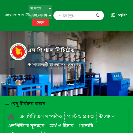
বাংলাদেশ জাতীয় তথ্য বাতায়ন
English
দেখুন
এল পি গ্যাস লিমিটেড
গণপ্রজাতন্ত্রী বাংলাদেশ সরকার
মেনু নির্বাচন করুন
এলপিজিএল সম্পর্কিত
প্ল্যান্ট ও প্রকল্প
উৎপাদন
এলপিজি’র মূল্যহার
অর্থ ও হিসাব
গ্যালারি