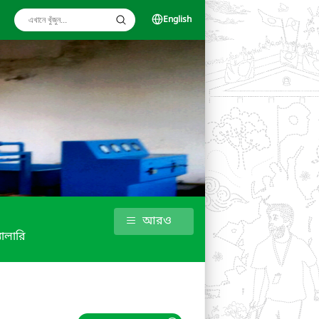
English
আরও
যালারি