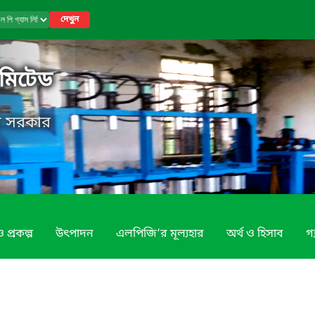
দেখুন
িমিটেড
েশ সরকার
 ও প্রকল্প
উৎপাদন
এলপিজি’র মূল্যহার
অর্থ ও হিসাব
গ্