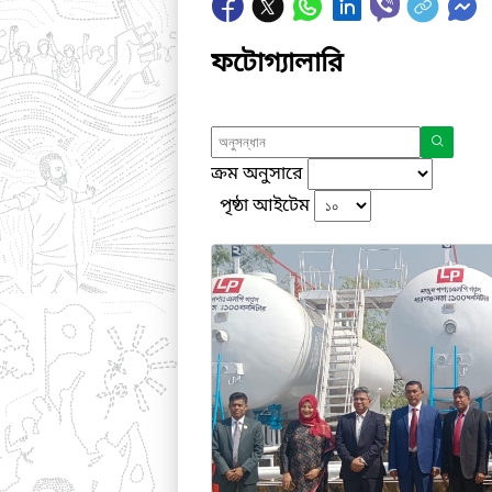
ফটোগ্যালারি
ক্রম অনুসারে
পৃষ্ঠা আইটেম