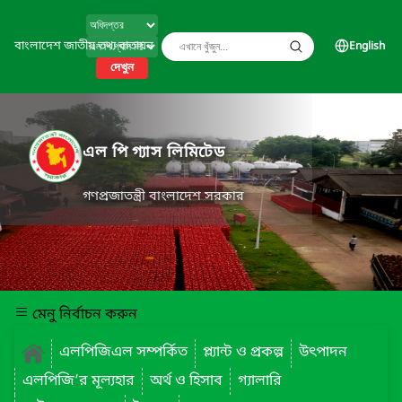
বাংলাদেশ জাতীয় তথ্য বাতায়ন
English
দেখুন
এল পি গ্যাস লিমিটেড
গণপ্রজাতন্ত্রী বাংলাদেশ সরকার
মেনু নির্বাচন করুন
এলপিজিএল সম্পর্কিত
প্ল্যান্ট ও প্রকল্প
উৎপাদন
এলপিজি’র মূল্যহার
অর্থ ও হিসাব
গ্যালারি