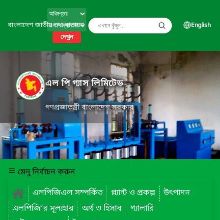
বাংলাদেশ জাতীয় তথ্য বাতায়ন
English
দেখুন
এল পি গ্যাস লিমিটেড
গণপ্রজাতন্ত্রী বাংলাদেশ সরকার
মেনু নির্বাচন করুন
এলপিজিএল সম্পর্কিত
প্ল্যান্ট ও প্রকল্প
উৎপাদন
এলপিজি’র মূল্যহার
অর্থ ও হিসাব
গ্যালারি