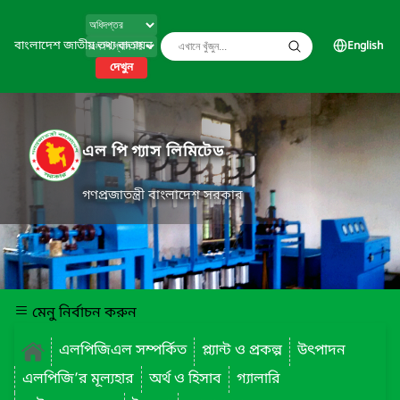
বাংলাদেশ জাতীয় তথ্য বাতায়ন
English
দেখুন
এল পি গ্যাস লিমিটেড
গণপ্রজাতন্ত্রী বাংলাদেশ সরকার
মেনু নির্বাচন করুন
এলপিজিএল সম্পর্কিত
প্ল্যান্ট ও প্রকল্প
উৎপাদন
এলপিজি’র মূল্যহার
অর্থ ও হিসাব
গ্যালারি