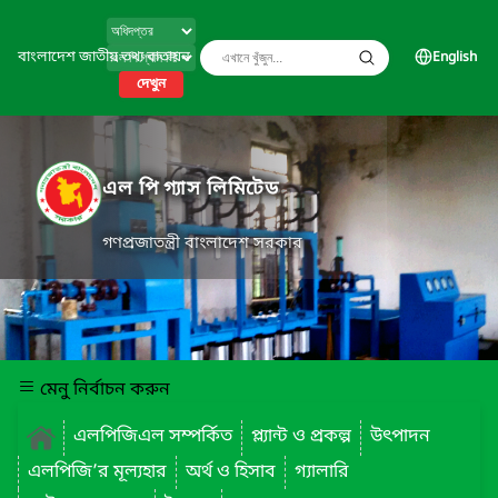
বাংলাদেশ জাতীয় তথ্য বাতায়ন
English
দেখুন
এল পি গ্যাস লিমিটেড
গণপ্রজাতন্ত্রী বাংলাদেশ সরকার
মেনু নির্বাচন করুন
এলপিজিএল সম্পর্কিত
প্ল্যান্ট ও প্রকল্প
উৎপাদন
এলপিজি’র মূল্যহার
অর্থ ও হিসাব
গ্যালারি