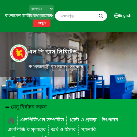
বাংলাদেশ জাতীয় তথ্য বাতায়ন
English
দেখুন
এল পি গ্যাস লিমিটেড
গণপ্রজাতন্ত্রী বাংলাদেশ সরকার
মেনু নির্বাচন করুন
এলপিজিএল সম্পর্কিত
প্ল্যান্ট ও প্রকল্প
উৎপাদন
এলপিজি’র মূল্যহার
অর্থ ও হিসাব
গ্যালারি