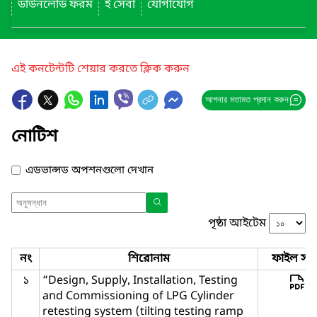
ডাউনলোড ফরম
ই সেবা
যোগাযোগ
এই কনটেন্টটি শেয়ার করতে ক্লিক করুন
আপনার মতামত প্রদান করুন
নোটিশ
এডভান্সড অপশনগুলো দেখান
পৃষ্ঠা আইটেম
নং
শিরোনাম
ফাইল সমূ
১
“Design, Supply, Installation, Testing
and Commissioning of LPG Cylinder
retesting system (tilting testing ramp