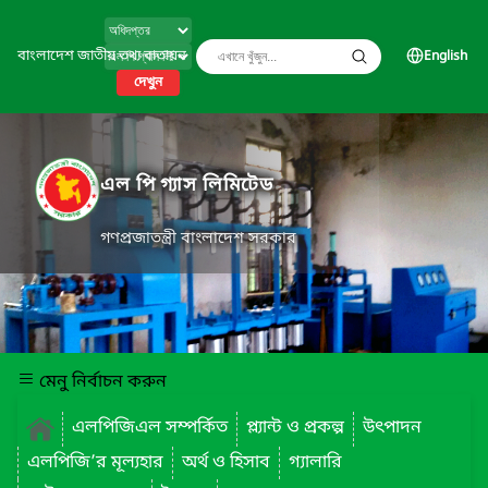
বাংলাদেশ জাতীয় তথ্য বাতায়ন
English
দেখুন
এল পি গ্যাস লিমিটেড
গণপ্রজাতন্ত্রী বাংলাদেশ সরকার
মেনু নির্বাচন করুন
এলপিজিএল সম্পর্কিত
প্ল্যান্ট ও প্রকল্প
উৎপাদন
এলপিজি’র মূল্যহার
অর্থ ও হিসাব
গ্যালারি